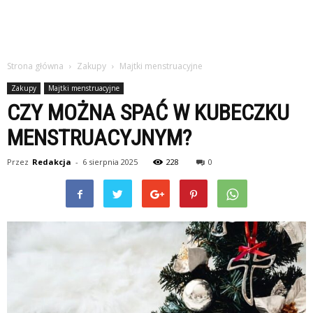
Strona główna
Zakupy
Majtki menstruacyjne
Zakupy
Majtki menstruacyjne
CZY MOŻNA SPAĆ W KUBECZKU
MENSTRUACYJNYM?
Przez
Redakcja
-
6 sierpnia 2025
228
0