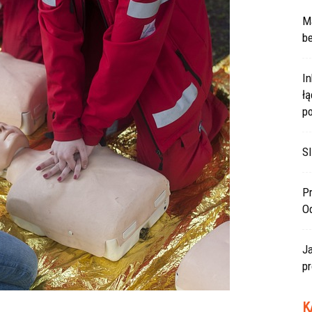
Ma
be
In
ł
po
SI
Pr
O
J
pr
K