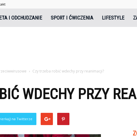
takt
tal.pl
ETA I ODCHUDZANIE
SPORT I ĆWICZENIA
LIFESTYLE
Z
przeciwwirusowe
Czy trzeba robić wdechy przy reanimacji?
BIĆ WDECHY PRZY REA
ierkaj) na Twitterze
Z