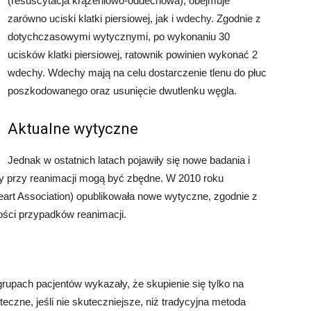
(resuscytacja krążeniowo-oddechowa), obejmuje
zarówno uciski klatki piersiowej, jak i wdechy. Zgodnie z
dotychczasowymi wytycznymi, po wykonaniu 30
ucisków klatki piersiowej, ratownik powinien wykonać 2
wdechy. Wdechy mają na celu dostarczenie tlenu do płuc
poszkodowanego oraz usunięcie dwutlenku węgla.
Aktualne wytyczne
Jednak w ostatnich latach pojawiły się nowe badania i
hy przy reanimacji mogą być zbędne. W 2010 roku
rt Association) opublikowała nowe wytyczne, zgodnie z
ości przypadków reanimacji.
pach pacjentów wykazały, że skupienie się tylko na
eczne, jeśli nie skuteczniejsze, niż tradycyjna metoda