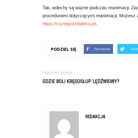
Tak, wdechy są ważne podczas reanimacji. Za
procedurami dotyczącymi reanimacji. Możesz zn
https://coztegozedaleko.pl/
.
PODZIEL SIĘ
Facebook
Twit
Poprzedni artykuł
GDZIE BOLI KRĘGOSŁUP LĘDŹWIOWY?
REDAKCJA