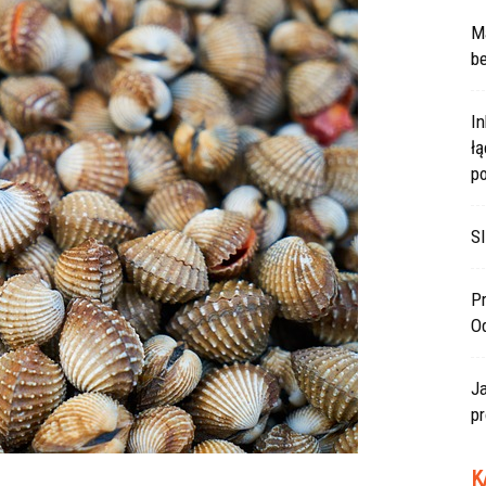
Ma
be
In
ł
po
SI
Pr
O
J
pr
K