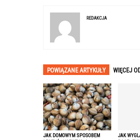
REDAKCJA
POWIĄZANE ARTYKUŁY
WIĘCEJ O
JAK DOMOWYM SPOSOBEM
JAK WYGL