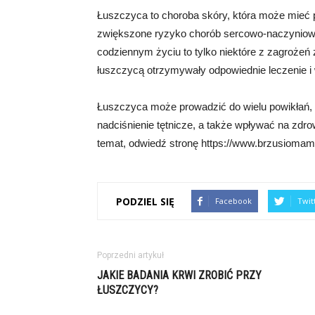
Łuszczyca to choroba skóry, która może mieć 
zwiększone ryzyko chorób sercowo-naczyniow
codziennym życiu to tylko niektóre z zagrożeń
łuszczycą otrzymywały odpowiednie leczenie i 
Łuszczyca może prowadzić do wielu powikłań, 
nadciśnienie tętnicze, a także wpływać na zdro
temat, odwiedź stronę https://www.brzusiomamy
PODZIEL SIĘ
Facebook
Twit
Poprzedni artykuł
JAKIE BADANIA KRWI ZROBIĆ PRZY
ŁUSZCZYCY?