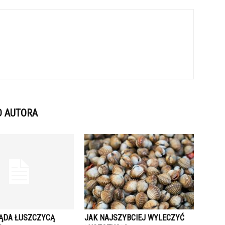
D AUTORA
ĄDA ŁUSZCZYCĄ
JAK NAJSZYBCIEJ WYLECZYĆ