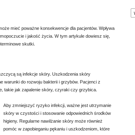
Ka
a może mieć poważne konsekwencje dla pacjentów. Wpływa
amopoczucie i jakość życia. W tym artykule dowiesz się,
oterminowe skutki.
zczycą są infekcje skóry. Uszkodzenia skóry
warunki do rozwoju bakterii i grzybów. Pacjenci z
, takie jak zapalenie skóry, czyraki czy grzybica.
Aby zmniejszyć ryzyko infekcji, ważne jest utrzymanie
skóry w czystości i stosowanie odpowiednich środków
higieny. Regularne nawilżanie skóry może również
pomóc w zapobieganiu pękaniu i uszkodzeniom, które