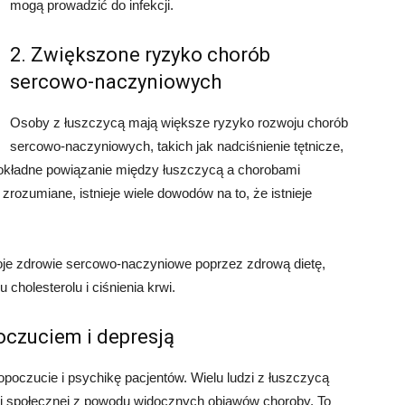
mogą prowadzić do infekcji.
2. Zwiększone ryzyko chorób
sercowo-naczyniowych
Osoby z łuszczycą mają większe ryzyko rozwoju chorób
sercowo-naczyniowych, takich jak nadciśnienie tętnicze,
okładne powiązanie między łuszczycą a chorobami
zrozumiane, istnieje wiele dowodów na to, że istnieje
oje zdrowie sercowo-naczyniowe poprzez zdrową dietę,
 cholesterolu i ciśnienia krwi.
oczuciem i depresją
czucie i psychikę pacjentów. Wielu ludzi z łuszczycą
cji społecznej z powodu widocznych objawów choroby. To