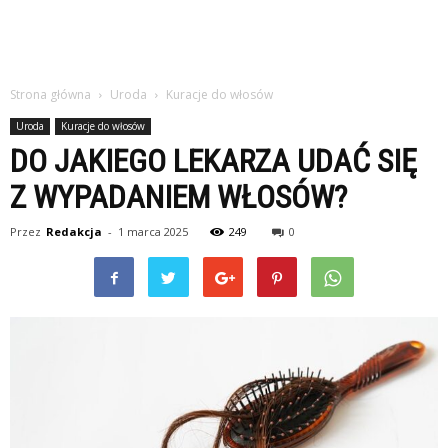
Strona główna
Uroda
Kuracje do włosów
Uroda
Kuracje do włosów
DO JAKIEGO LEKARZA UDAĆ SIĘ
Z WYPADANIEM WŁOSÓW?
Przez
Redakcja
-
1 marca 2025
249
0