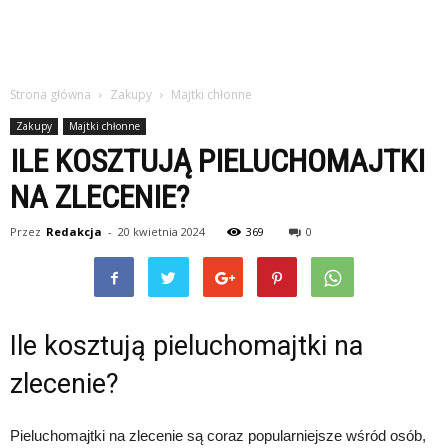
Strona główna
Zakupy
Majtki chłonne
Zakupy
Majtki chłonne
ILE KOSZTUJĄ PIELUCHOMAJTKI
NA ZLECENIE?
Przez
Redakcja
-
20 kwietnia 2024
369
0
Ile kosztują pieluchomajtki na
zlecenie?
Pieluchomajtki na zlecenie są coraz popularniejsze wśród osób,