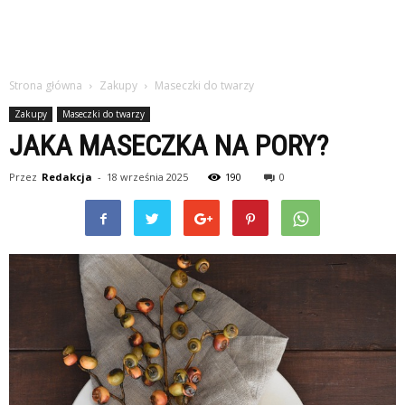
Strona główna
Zakupy
Maseczki do twarzy
Zakupy
Maseczki do twarzy
JAKA MASECZKA NA PORY?
Przez
Redakcja
-
18 września 2025
190
0