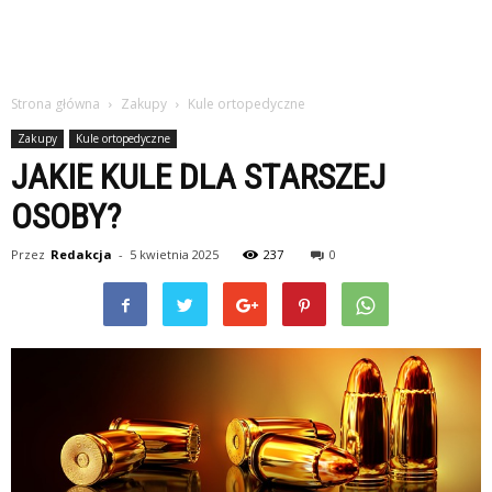
Strona główna
Zakupy
Kule ortopedyczne
Zakupy
Kule ortopedyczne
JAKIE KULE DLA STARSZEJ
OSOBY?
Przez
Redakcja
-
5 kwietnia 2025
237
0