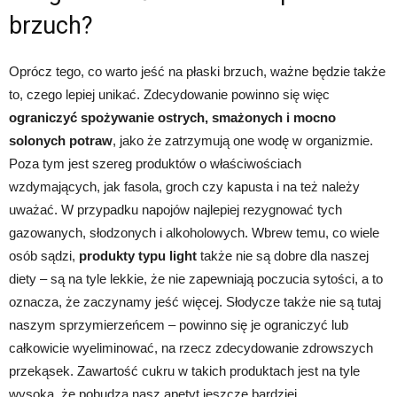
brzuch?
Oprócz tego, co warto jeść na płaski brzuch, ważne będzie także
to, czego lepiej unikać. Zdecydowanie powinno się więc
ograniczyć spożywanie ostrych, smażonych i mocno
solonych potraw
, jako że zatrzymują one wodę w organizmie.
Poza tym jest szereg produktów o właściwościach
wzdymających, jak fasola, groch czy kapusta i na też należy
uważać. W przypadku napojów najlepiej rezygnować tych
gazowanych, słodzonych i alkoholowych. Wbrew temu, co wiele
osób sądzi,
produkty typu light
także nie są dobre dla naszej
diety – są na tyle lekkie, że nie zapewniają poczucia sytości, a to
oznacza, że zaczynamy jeść więcej. Słodycze także nie są tutaj
naszym sprzymierzeńcem – powinno się je ograniczyć lub
całkowicie wyeliminować, na rzecz zdecydowanie zdrowszych
przekąsek. Zawartość cukru w takich produktach jest na tyle
wysoka, że pobudza nasz apetyt jeszcze bardziej.