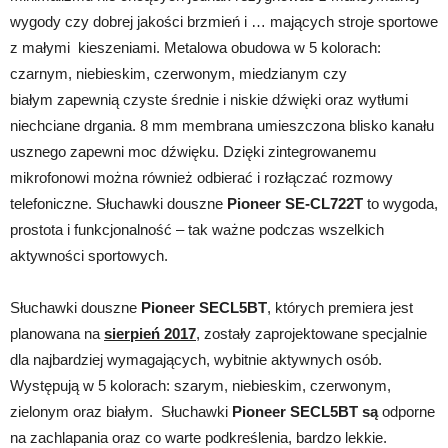
wygody czy dobrej jakości brzmień i … mających stroje sportowe
z małymi kieszeniami. Metalowa obudowa w 5 kolorach:
czarnym, niebieskim, czerwonym, miedzianym czy
białym zapewnią czyste średnie i niskie dźwięki oraz wytłumi
niechciane drgania. 8 mm membrana umieszczona blisko kanału
usznego zapewni moc dźwięku. Dzięki zintegrowanemu
mikrofonowi można również odbierać i rozłączać rozmowy
telefoniczne. Słuchawki douszne
Pioneer SE-CL722T
to wygoda,
prostota i funkcjonalność – tak ważne podczas wszelkich
aktywności sportowych.
Słuchawki douszne
Pioneer SECL5BT
, których premiera jest
planowana na
sierpień 2017
, zostały zaprojektowane specjalnie
dla najbardziej wymagających, wybitnie aktywnych osób.
Występują w 5 kolorach: szarym, niebieskim, czerwonym,
zielonym oraz białym. Słuchawki
Pioneer SECL5BT są
odporne
na zachlapania oraz co warte podkreślenia, bardzo lekkie.