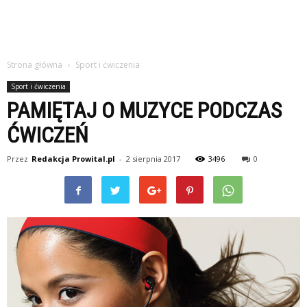
Strona główna
Sport i ćwiczenia
Sport i ćwiczenia
PAMIĘTAJ O MUZYCE PODCZAS
ĆWICZEŃ
Przez
Redakcja Prowital.pl
-
2 sierpnia 2017
3496
0