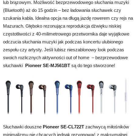
lub brązowym. Możliwość bezprzewodowego słuchania muzyki
(Bluetooth) aż do 15 godzin – bez ładowania słuchawek czy
szukania kabla. Idealna opcja na długą jazdę rowerem czy rejs na
Mazurach. Głęboko rezonująca reprodukcja dźwięku niskiej
częstotliwości z 40-milimetrowego przetwornika daje wyjątkowe
odczucia słuchania muzyki jak podczas koncertu ulubionego
zespołu czy artysty. Jeśli lubisz nieszablonowy look podczas
swoich rozlicznych aktywności out of home – bezprzewodowe
słuchawki
Pioneer SE-MJ561BT
są do tego stworzone!
Słuchawki douszne
Pioneer SE-CL722T
zachwycą miłośników
minimalizmu nie chcących jednak rezygnować z maksymalnej